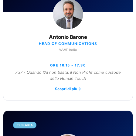
Antonio Barone
HEAD OF COMMUNICATIONS
WWF Italia
ORE 16.15 - 17.30
7'x7 - Quando l'AI non basta: Il Non Profit come custode
dello Human Touch
Scopri di più
PLENARIA