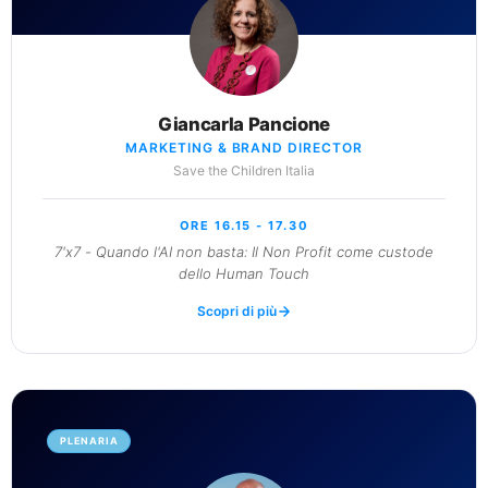
Giancarla Pancione
MARKETING & BRAND DIRECTOR
Save the Children Italia
ORE 16.15 - 17.30
7'x7 - Quando l'AI non basta: Il Non Profit come custode
dello Human Touch
Scopri di più
PLENARIA