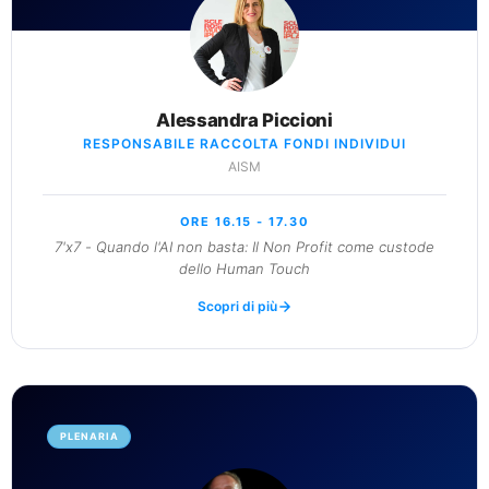
Alessandra Piccioni
RESPONSABILE RACCOLTA FONDI INDIVIDUI
AISM
ORE 16.15 - 17.30
7'x7 - Quando l'AI non basta: Il Non Profit come custode
dello Human Touch
Scopri di più
PLENARIA