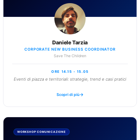
Daniele Tarzia
CORPORATE NEW BUSINESS COORDINATOR
Save The Children
ORE 14.15 - 15.05
Eventi di piazza e territoriali: strategie, trend e casi pratici
Scopri di più
WORKSHOP COMUNICAZIONE