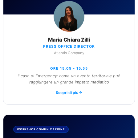
Maria Chiara Zilli
PRESS OFFICE DIRECTOR
Atlantis Company
ORE 15.05 - 15.55
Il caso di Emergency: come un evento territoriale può
raggiungere un grande impatto mediatico
Scopri di più
WORKSHOP COMUNICAZIONE