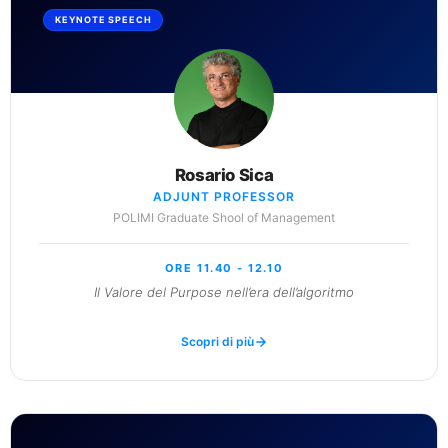
KEYNOTE SPEECH
Rosario Sica
ADJUNT PROFESSOR
POLIMI Graduate Shool of Management
ORE 11.40 - 12.10
Il Valore del Purpose nell’era dell’algoritmo
Scopri di più