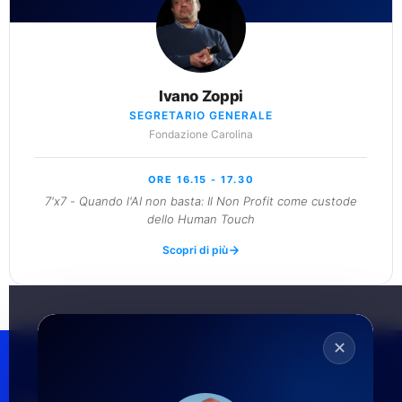
Ivano Zoppi
SEGRETARIO GENERALE
Fondazione Carolina
ORE 16.15 - 17.30
7'x7 - Quando l'AI non basta: Il Non Profit come custode
dello Human Touch
Scopri di più
✕