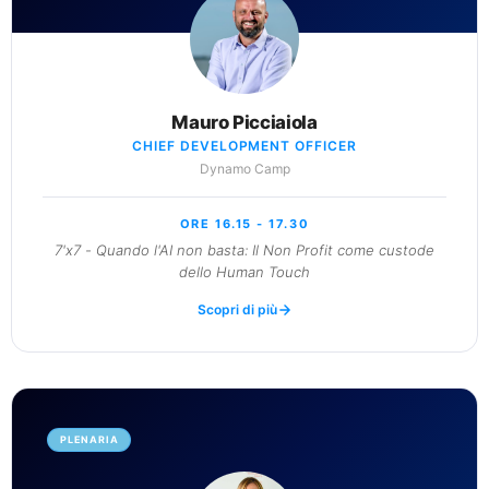
Mauro Picciaiola
CHIEF DEVELOPMENT OFFICER
Dynamo Camp
ORE 16.15 - 17.30
7'x7 - Quando l'AI non basta: Il Non Profit come custode
dello Human Touch
Scopri di più
PLENARIA