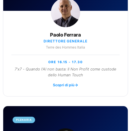
Paolo Ferrara
DIRETTORE GENERALE
Terre des Hommes Italia
ORE 16.15 - 17.30
7'x7 - Quando l'AI non basta: Il Non Profit come custode
dello Human Touch
Scopri di più
PLENARIA