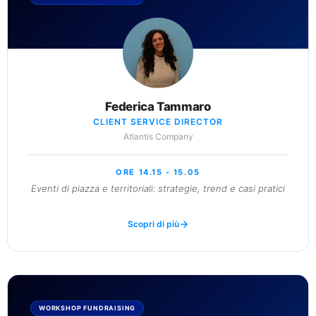
Federica Tammaro
CLIENT SERVICE DIRECTOR
Atlantis Company
ORE 14.15 - 15.05
Eventi di piazza e territoriali: strategie, trend e casi pratici
Scopri di più
WORKSHOP FUNDRAISING