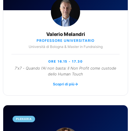
Valerio Melandri
PROFESSORE UNIVERSITARIO
Università di Bologna & Master in Fundraising
ORE 16.15 - 17.30
7'x7 - Quando l'AI non basta: Il Non Profit come custode
dello Human Touch
Scopri di più
PLENARIA