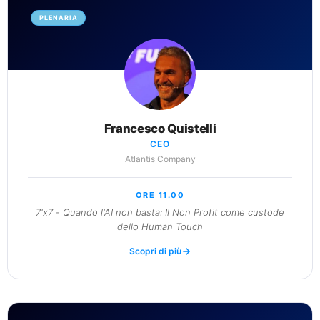
PLENARIA
Francesco Quistelli
CEO
Atlantis Company
ORE 11.00
7'x7 - Quando l'AI non basta: Il Non Profit come custode
dello Human Touch
Scopri di più