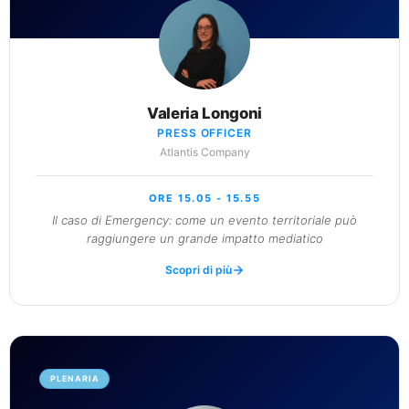
Valeria Longoni
PRESS OFFICER
Atlantis Company
ORE 15.05 - 15.55
Il caso di Emergency: come un evento territoriale può
raggiungere un grande impatto mediatico
Scopri di più
PLENARIA