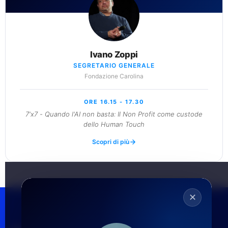
Ivano Zoppi
SEGRETARIO GENERALE
Fondazione Carolina
ORE 16.15 - 17.30
7'x7 - Quando l'AI non basta: Il Non Profit come custode
dello Human Touch
Scopri di più
✕