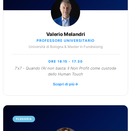
Valerio Melandri
PROFESSORE UNIVERSITARIO
Università di Bologna & Master in Fundraising
ORE 16.15 - 17.30
7'x7 - Quando l'AI non basta: Il Non Profit come custode
dello Human Touch
Scopri di più
PLENARIA