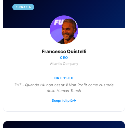
PLENARIA
Francesco Quistelli
CEO
Atlantis Company
ORE 11.00
7'x7 - Quando l'AI non basta: Il Non Profit come custode
dello Human Touch
Scopri di più