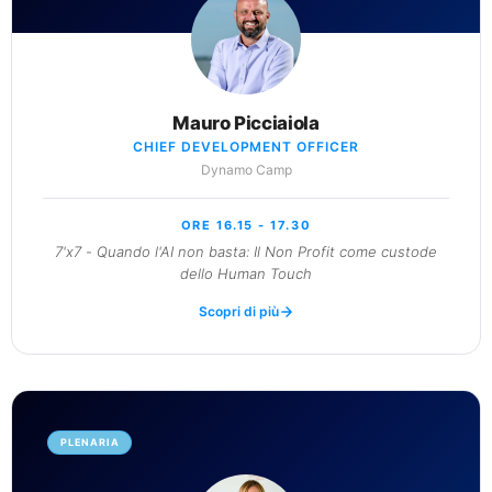
Mauro Picciaiola
CHIEF DEVELOPMENT OFFICER
Dynamo Camp
ORE 16.15 - 17.30
7'x7 - Quando l'AI non basta: Il Non Profit come custode
dello Human Touch
Scopri di più
PLENARIA