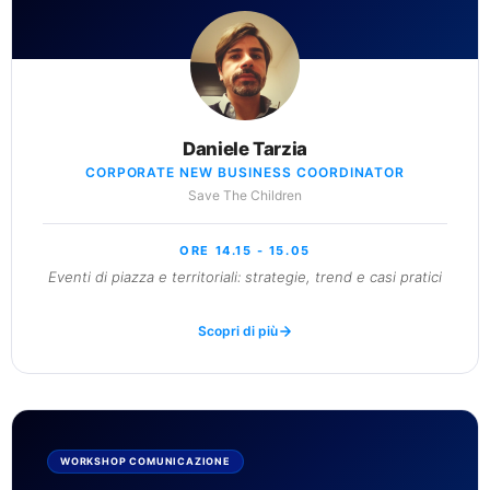
Daniele Tarzia
CORPORATE NEW BUSINESS COORDINATOR
Save The Children
ORE 14.15 - 15.05
Eventi di piazza e territoriali: strategie, trend e casi pratici
Scopri di più
WORKSHOP COMUNICAZIONE