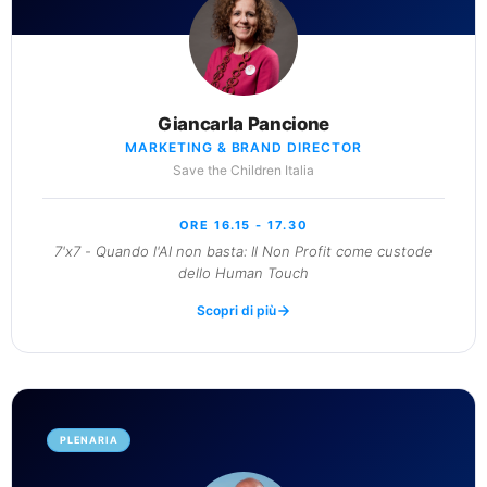
Giancarla Pancione
MARKETING & BRAND DIRECTOR
Save the Children Italia
ORE 16.15 - 17.30
7'x7 - Quando l'AI non basta: Il Non Profit come custode
dello Human Touch
Scopri di più
PLENARIA