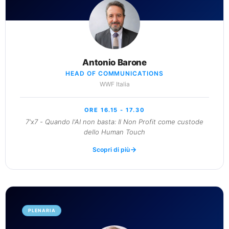
Antonio Barone
HEAD OF COMMUNICATIONS
WWF Italia
ORE 16.15 - 17.30
7'x7 - Quando l'AI non basta: Il Non Profit come custode
dello Human Touch
Scopri di più
PLENARIA