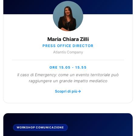
Maria Chiara Zilli
PRESS OFFICE DIRECTOR
Atlantis Company
ORE 15.05 - 15.55
Il caso di Emergency: come un evento territoriale può
raggiungere un grande impatto mediatico
Scopri di più
WORKSHOP COMUNICAZIONE