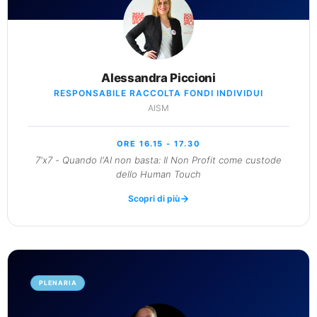
Alessandra Piccioni
RESPONSABILE RACCOLTA FONDI INDIVIDUI
AISM
ORE 16.15 - 17.30
7'x7 - Quando l'AI non basta: Il Non Profit come custode
dello Human Touch
Scopri di più
PLENARIA