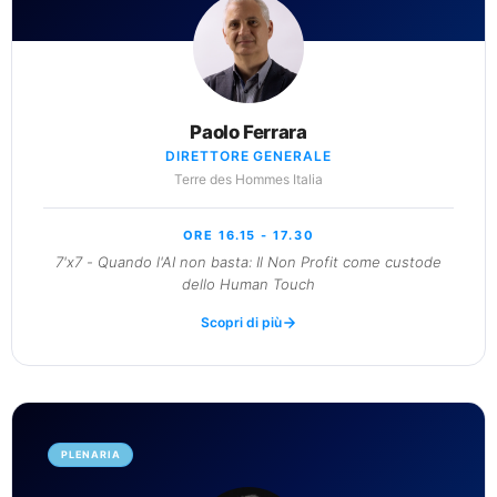
Paolo Ferrara
DIRETTORE GENERALE
Terre des Hommes Italia
ORE 16.15 - 17.30
7'x7 - Quando l'AI non basta: Il Non Profit come custode
dello Human Touch
Scopri di più
PLENARIA