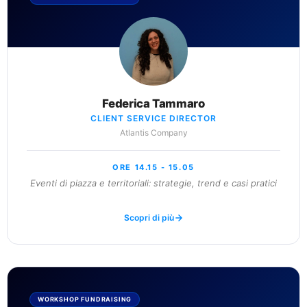
Federica Tammaro
CLIENT SERVICE DIRECTOR
Atlantis Company
ORE 14.15 - 15.05
Eventi di piazza e territoriali: strategie, trend e casi pratici
Scopri di più
WORKSHOP FUNDRAISING