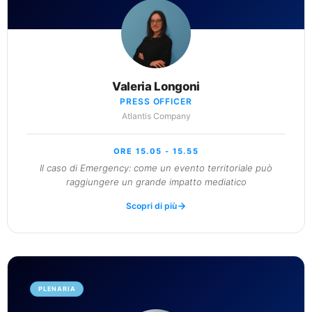
Valeria Longoni
PRESS OFFICER
Atlantis Company
ORE 15.05 - 15.55
Il caso di Emergency: come un evento territoriale può
raggiungere un grande impatto mediatico
Scopri di più
PLENARIA