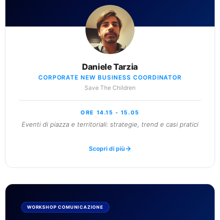
Daniele Tarzia
CORPORATE NEW BUSINESS COORDINATOR
Save The Children
ORE 14.15 - 15.05
Eventi di piazza e territoriali: strategie, trend e casi pratici
Scopri di più
WORKSHOP COMUNICAZIONE