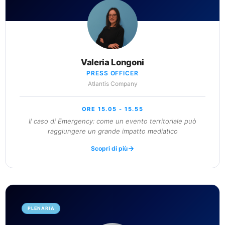
Valeria Longoni
PRESS OFFICER
Atlantis Company
ORE 15.05 - 15.55
Il caso di Emergency: come un evento territoriale può
raggiungere un grande impatto mediatico
Scopri di più
PLENARIA