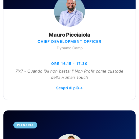
Mauro Picciaiola
CHIEF DEVELOPMENT OFFICER
Dynamo Camp
ORE 16.15 - 17.30
7'x7 - Quando l'AI non basta: Il Non Profit come custode
dello Human Touch
Scopri di più
PLENARIA