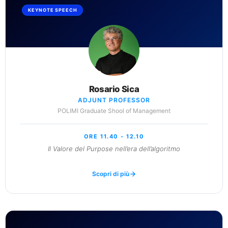
KEYNOTE SPEECH
Rosario Sica
ADJUNT PROFESSOR
POLIMI Graduate Shool of Management
ORE 11.40 - 12.10
Il Valore del Purpose nell’era dell’algoritmo
Scopri di più