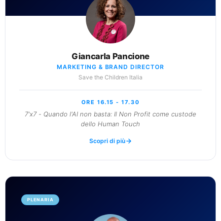
Giancarla Pancione
MARKETING & BRAND DIRECTOR
Save the Children Italia
ORE 16.15 - 17.30
7'x7 - Quando l'AI non basta: Il Non Profit come custode
dello Human Touch
Scopri di più
PLENARIA