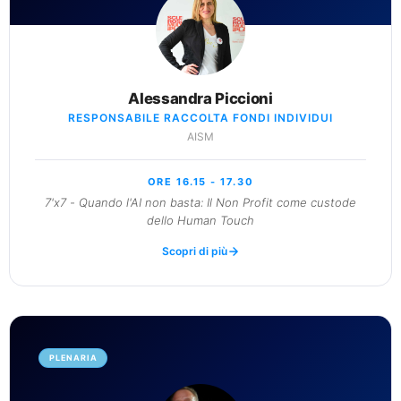
Alessandra Piccioni
RESPONSABILE RACCOLTA FONDI INDIVIDUI
AISM
ORE 16.15 - 17.30
7'x7 - Quando l'AI non basta: Il Non Profit come custode
dello Human Touch
Scopri di più
PLENARIA