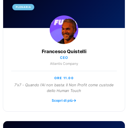
PLENARIA
Francesco Quistelli
CEO
Atlantis Company
ORE 11.00
7'x7 - Quando l'AI non basta: Il Non Profit come custode
dello Human Touch
Scopri di più