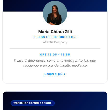
Maria Chiara Zilli
PRESS OFFICE DIRECTOR
Atlantis Company
ORE 15.05 - 15.55
Il caso di Emergency: come un evento territoriale può
raggiungere un grande impatto mediatico
Scopri di più
WORKSHOP COMUNICAZIONE