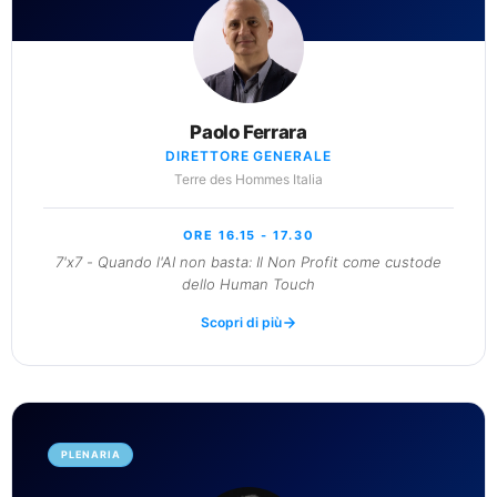
Paolo Ferrara
DIRETTORE GENERALE
Terre des Hommes Italia
ORE 16.15 - 17.30
7'x7 - Quando l'AI non basta: Il Non Profit come custode
dello Human Touch
Scopri di più
PLENARIA