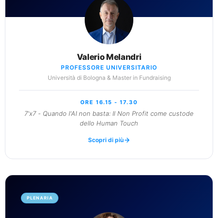
Valerio Melandri
PROFESSORE UNIVERSITARIO
Università di Bologna & Master in Fundraising
ORE 16.15 - 17.30
7'x7 - Quando l'AI non basta: Il Non Profit come custode
dello Human Touch
Scopri di più
PLENARIA