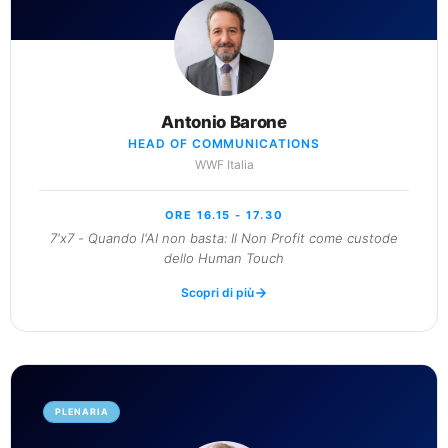
Antonio Barone
HEAD OF COMMUNICATIONS
WWF Italia
ORE 16.15 - 17.30
7'x7 - Quando l'AI non basta: Il Non Profit come custode
dello Human Touch
Scopri di più
PLENARIA