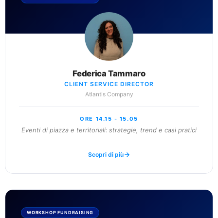
Federica Tammaro
CLIENT SERVICE DIRECTOR
Atlantis Company
ORE 14.15 - 15.05
Eventi di piazza e territoriali: strategie, trend e casi pratici
Scopri di più
WORKSHOP FUNDRAISING